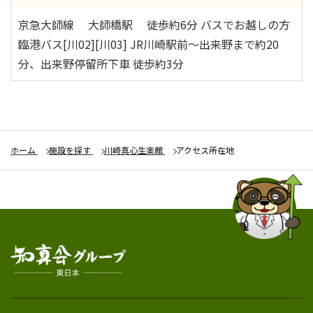
京急大師線 大師橋駅 徒歩約6分 バスでお越しの方
臨港バス[川02][川03] JR川崎駅前～出来野まで約20
分、出来野停留所下車 徒歩約3分
ホーム
施設を探す
川崎真心生楽館
アクセス所在地